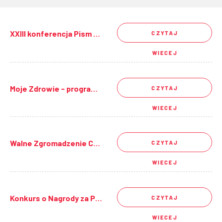
XXIII konferencja Pism PTNT ("Arterial Hypertension" i "Nadciśnienie Tętnicze w Praktyce")
CZYTAJ
WIECEJ
Moje Zdrowie - program edukacyjny dla każdego
CZYTAJ
WIECEJ
Walne Zgromadzenie Członków PTNT
CZYTAJ
WIECEJ
Konkurs o Nagrody za Publikacje Polskiego Towarzystwa Nadciśnienia Tętniczego 2024
CZYTAJ
WIECEJ