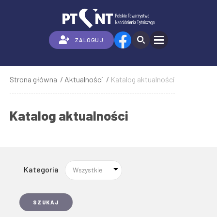
Przejdź
do
treści
ZALOGUJ
Strona główna
Aktualności
Katalog aktualności
Ścieżka
nawigacyjna
Katalog aktualności
Kategoria