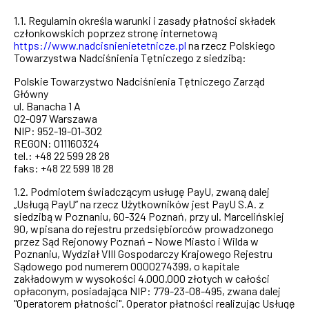
1.1. Regulamin określa warunki i zasady płatności składek
członkowskich poprzez stronę internetową
https://www.nadcisnienietetnicze.pl
na rzecz Polskiego
Towarzystwa Nadciśnienia Tętniczego z siedzibą:
Polskie Towarzystwo Nadciśnienia Tętniczego Zarząd
Główny
ul. Banacha 1 A
02-097 Warszawa
NIP: 952-19-01-302
REGON: 011160324
tel.: +48 22 599 28 28
faks: +48 22 599 18 28
1.2. Podmiotem świadczącym usługę PayU, zwaną dalej
„Usługą PayU” na rzecz Użytkowników jest PayU S.A. z
siedzibą w Poznaniu, 60-324 Poznań, przy ul. Marcelińskiej
90, wpisana do rejestru przedsiębiorców prowadzonego
przez Sąd Rejonowy Poznań – Nowe Miasto i Wilda w
Poznaniu, Wydział VIII Gospodarczy Krajowego Rejestru
Sądowego pod numerem 0000274399, o kapitale
zakładowym w wysokości 4.000.000 złotych w całości
opłaconym, posiadająca NIP: 779-23-08-495, zwana dalej
"Operatorem płatności". Operator płatności realizując Usługę