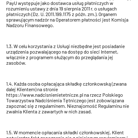
PayU występuje jako dostawca usług płatniczych w
rozumieniu ustawy z dnia 19 sierpnia 2011 r. o usługach
płatniczych (Dz. U. 2011.199.1175 z późn. zm.). Organem
sprawującym nadzór na Operatorem płatności jest Komisja
Nadzoru Finansowego.
1.3. W celu korzystania z Usługi niezbędne jest posiadanie
urządzenia pozwalającego na dostęp do sieci Internet,
włącznie z programem służącym do przeglądania jej
zasobów.
1.4. Każda osoba opłacająca składkę członkowską (zwana
dalej Klientem) na stronie
https://www.nadcisnienietetnicze.pl na rzecz Polskiego
Towarzystwa Nadciśnienia Tętniczego jest zobowiązana
zapoznać się z regulaminem. Nieznajomość Regulaminu nie
zwalnia Klienta z zawartych w nich zasad.
1.5. W momencie opłacania składki członkowskiej, Klient
potwierdza fakt zapoznania się z niniejszym regulaminem i