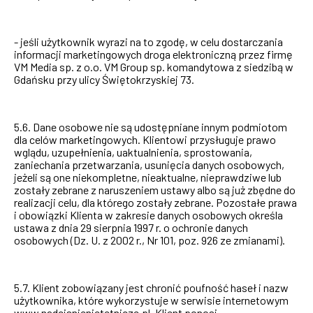
- jeśli użytkownik wyrazi na to zgodę, w celu dostarczania
informacji marketingowych droga elektroniczną przez firmę
VM Media sp. z o.o. VM Group sp. komandytowa z siedzibą w
Gdańsku przy ulicy Świętokrzyskiej 73.
5.6. Dane osobowe nie są udostępniane innym podmiotom
dla celów marketingowych. Klientowi przysługuje prawo
wglądu, uzupełnienia, uaktualnienia, sprostowania,
zaniechania przetwarzania, usunięcia danych osobowych,
jeżeli są one niekompletne, nieaktualne, nieprawdziwe lub
zostały zebrane z naruszeniem ustawy albo są już zbędne do
realizacji celu, dla którego zostały zebrane. Pozostałe prawa
i obowiązki Klienta w zakresie danych osobowych określa
ustawa z dnia 29 sierpnia 1997 r. o ochronie danych
osobowych (Dz. U. z 2002 r., Nr 101, poz. 926 ze zmianami).
5.7. Klient zobowiązany jest chronić poufność haseł i nazw
użytkownika, które wykorzystuje w serwisie internetowym
www.nadcisnienietetnicze.pl. Klient ponosi