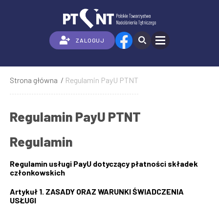
Przejdź
do
treści
ZALOGUJ
Strona główna
Regulamin PayU PTNT
Ścieżka
nawigacyjna
Regulamin PayU PTNT
Regulamin
Regulamin usługi PayU dotyczący płatności składek
członkowskich
Artykuł 1. ZASADY ORAZ WARUNKI ŚWIADCZENIA
USŁUGI