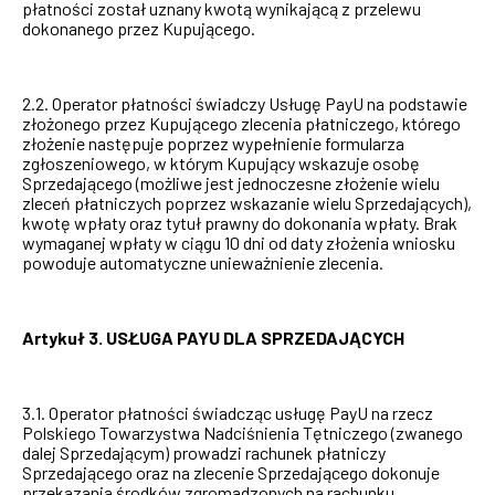
płatności został uznany kwotą wynikającą z przelewu
dokonanego przez Kupującego.
2.2. Operator płatności świadczy Usługę PayU na podstawie
złożonego przez Kupującego zlecenia płatniczego, którego
złożenie następuje poprzez wypełnienie formularza
zgłoszeniowego, w którym Kupujący wskazuje osobę
Sprzedającego (możliwe jest jednoczesne złożenie wielu
zleceń płatniczych poprzez wskazanie wielu Sprzedających),
kwotę wpłaty oraz tytuł prawny do dokonania wpłaty. Brak
wymaganej wpłaty w ciągu 10 dni od daty złożenia wniosku
powoduje automatyczne unieważnienie zlecenia.
Artykuł 3. USŁUGA PAYU DLA SPRZEDAJĄCYCH
3.1. Operator płatności świadcząc usługę PayU na rzecz
Polskiego Towarzystwa Nadciśnienia Tętniczego (zwanego
dalej Sprzedającym) prowadzi rachunek płatniczy
Sprzedającego oraz na zlecenie Sprzedającego dokonuje
przekazania środków zgromadzonych na rachunku