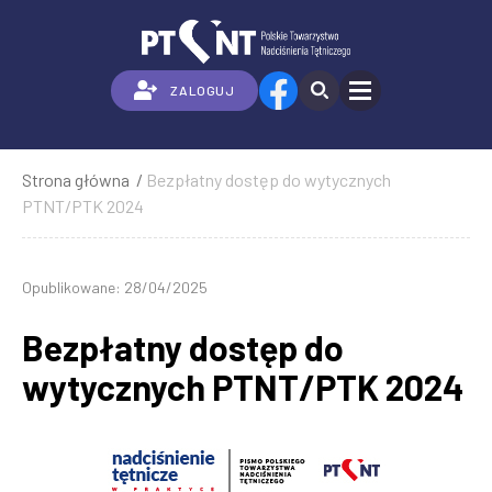
Przejdź
do
treści
ZALOGUJ
Strona główna
Bezpłatny dostęp do wytycznych
Ścieżka
PTNT/PTK 2024
nawigacyjna
Opublikowane: 28/04/2025
Bezpłatny dostęp do
wytycznych PTNT/PTK 2024