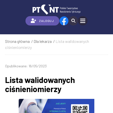
Przejdź
do
treści
ZALOGUJ
Strona główna
Dla lekarza
Lista walidowanych
Ścieżka
ciśnieniomierzy
nawigacyjna
Opublikowane: 16/05/2023
Lista walidowanych
ciśnieniomierzy