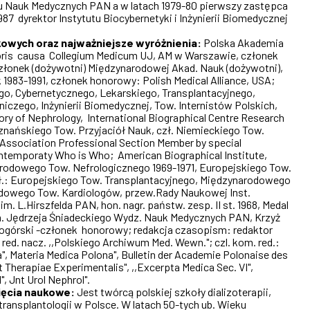
łu Nauk Medycznych PAN a w latach 1979-80 pierwszy zastępca
7 dyrektor Instytutu Biocybernetyki i Inżynierii Biomedycznej
kowych oraz najważniejsze wyróżnienia:
Polska Akademia
noris causa Collegium Medicum UJ, AM w Warszawie, członek
złonek (dożywotni) Międzynarodowej Akad. Nauk (dożywotni),
1983-1991, członek honorowy: Polish Medical Alliance, USA;
o, Cybernetycznego, Lekarskiego, Transplantacyjnego,
czego, Inżynierii Biomedycznej, Tow. Internistów Polskich,
tory of Nephrology, International Biographical Centre Research
oznańskiego Tow. Przyjaciół Nauk, czł. Niemieckiego Tow.
Association Professional Section Member by special
Contemporaty Who is Who; American Biographical Institute,
arodowego Tow. Nefrologicznego 1969-1971, Europejskiego Tow.
. czł.: Europejskiego Tow. Transplantacyjnego, Międzynarodowego
dowego Tow. Kardiologów, przew.Rady Naukowej Inst.
m. L.Hirszfelda PAN, hon. nagr. państw. zesp. II st. 1968, Medal
m. Jędrzeja Śniadeckiego Wydz. Nauk Medycznych PAN, Krzyż
kogórski -członek honorowy; redakcja czasopism: redaktor
red. nacz. ,,Polskiego Archiwum Med. Wewn."; czl. kom. red.:
a", Materia Medica Polona", Bulletin der Academie Polonaise des
 Therapiae Experimentalis", ,,Excerpta Medica Sec. VI",
l", Jnt Urol Nephrol".
ięcia naukowe:
Jest twórcą polskiej szkoły dializoterapii,
i transplantologii w Polsce. W latach 50-tych ub. Wieku