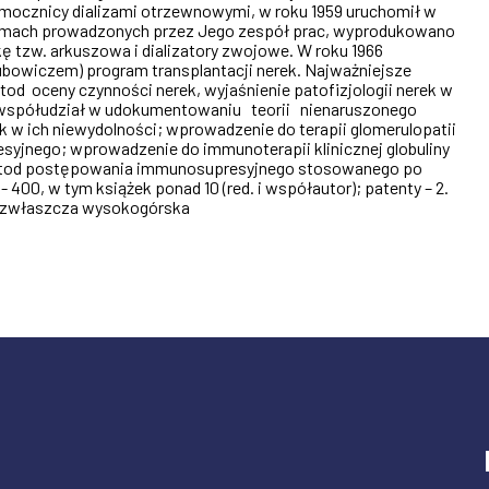
a mocznicy dializami otrzewnowymi, w roku 1959 uruchomił w
ramach prowadzonych przez Jego zespół prac, wyprodukowano
ę tzw. arkuszowa i dializatory zwojowe. W roku 1966
ubowiczem) program transplantacji nerek. Najważniejsze
od oceny czynności nerek, wyjaśnienie patofizjologii nerek w
; współudział w udokumentowaniu teorii nienaruszonego
k w ich niewydolności; wprowadzenie do terapii glomerulopatii
yjnego; wprowadzenie do immunoterapii klinicznej globuliny
metod postępowania immunosupresyjnego stosowanego po
i - 400, w tym książek ponad 10 (red. i współautor); patenty – 2.
 zwłaszcza wysokogórska