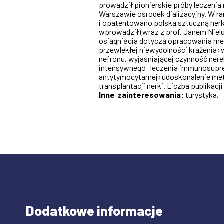
prowadził pionierskie próby leczeni
Warszawie ośrodek dializacyjny. W 
i opatentowano polską sztuczną nerk
wprowadził (wraz z prof. Janem Niel
osiągnięcia dotyczą opracowania met
przewlekłej niewydolności krążenia
nefronu, wyjaśniającej czynność nere
intensywnego leczenia immunosupres
antytymocytarnej; udoskonalenie 
transplantacji nerki. Liczba publikacj
Inne zainteresowania:
turystyka,
Dodatkowe informacje