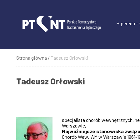
Przejdź
do
treści
Hiperedu -
Strona główna
Tadeusz Orłowski
Ścieżka
nawigacyjna
Tadeusz Orłowski
specjalista chorób wewnętrznych, nef
Warszawie,
Najważniejsze stanowiska związa
Chorób Wew. AM w Warszawie 1961-197