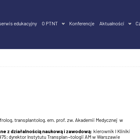
 serwis edukacyjny
O PTNT
Konferencje
Aktualności
C
rolog, transplantolog. em. prof. zw. Akademii Medycznej w
ne z działalnością naukową i zawodową:
kierownik I Kliniki
5; dyrektor Instytutu Transplan¬tologii AM w Warszawie