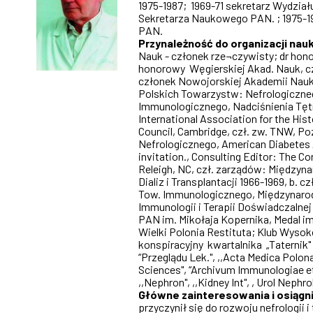
1975-1987; 1969-71 sekretarz Wydzia
Sekretarza Naukowego PAN. ; 1975-198
PAN.
Przynależność do organizacji nau
Nauk - członek rze¬czywisty; dr ho
honorowy Węgierskiej Akad. Nauk, c
członek Nowojorskiej Akademii Nauk 
Polskich Towarzystw: Nefrologiczneg
Immunologicznego, Nadciśnienia Tętni
International Association for the His
Council, Cambridge, czł. zw. TNW, P
Nefrologicznego, American Diabetes 
invitation., Consulting Editor: The 
Releigh, NC, czł. zarządów: Międzyn
Dializ i Transplantacji 1966-1969, b
Tow. Immunologicznego, Międzynaro
Immunologii i Terapii Doświadczalnej i
PAN im. Mikołaja Kopernika, Medal i
Wielki Polonia Restituta; Klub Wyso
konspiracyjny kwartalnika „Taternik" 
“Przeglądu Lek.", ,,Acta Medica Polon
Sciences", “Archivum Immunologiae et
,,Nephron", ,,Kidney Int", , Urol Nephro
Główne zainteresowania i osiągn
przyczynił się do rozwoju nefrologii 