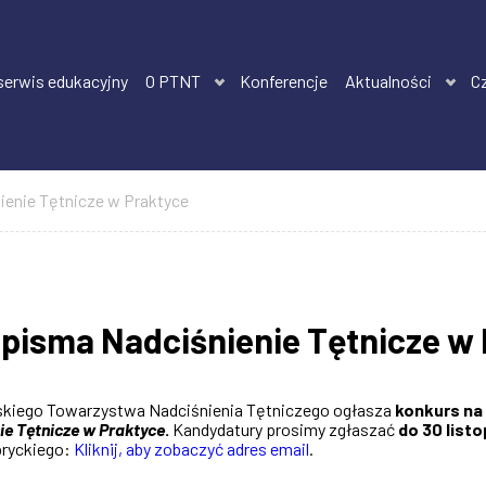
 serwis edukacyjny
O PTNT
Konferencje
Aktualności
C
ienie Tętnicze w Praktyce
pisma Nadciśnienie Tętnicze w
skiego Towarzystwa Nadciśnienia Tętniczego ogłasza
konkurs na
ie Tętnicze w Praktyce
.
Kandydatury prosimy zgłaszać
do 30 list
ryckiego:
Kliknij, aby zobaczyć adres email
.