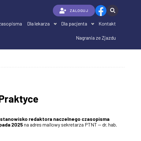
ZALOGUJ
zasopisma
Dla lekarza
Dla pacjenta
Kontakt
Nagrania ze Zjazdu
 Praktyce
 stanowisko redaktora naczelnego czasopisma
opada 2025
na adres mailowy sekretarza PTNT
— dr. hab.