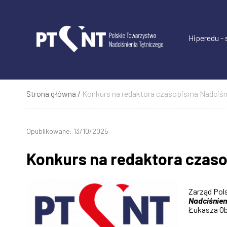
Przejdź
do
treści
Hiperedu -
Strona główna
Konkurs na redaktora czasopisma Nadciśn
Ścieżka
nawigacyjna
Opublikowane: 13/10/2025
Konkurs na redaktora czaso
Zarząd Pol
Nadciśnien
Łukasza Ob